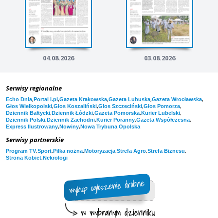
04.08.2026
03.08.2026
Serwisy regionalne
,
,
,
,
,
Echo Dnia
Portal i.pl
Gazeta Krakowska
Gazeta Lubuska
Gazeta Wrocławska
,
,
,
,
Głos Wielkopolski
Głos Koszaliński
Głos Szczeciński
Głos Pomorza
,
,
,
,
Dziennik Bałtycki
Dziennik Łódzki
Gazeta Pomorska
Kurier Lubelski
,
,
,
,
Dziennik Polski
Dziennik Zachodni
Kurier Poranny
Gazeta Współczesna
,
,
Express Ilustrowany
Nowiny
Nowa Trybuna Opolska
Serwisy partnerskie
,
,
,
,
,
,
Program TV
Sport
Piłka nożna
Motoryzacja
Strefa Agro
Strefa Biznesu
,
Strona Kobiet
Nekrologi