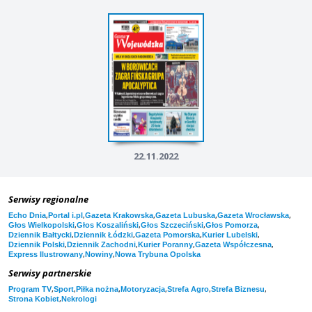
22.11.2022
Serwisy regionalne
,
,
,
,
,
Echo Dnia
Portal i.pl
Gazeta Krakowska
Gazeta Lubuska
Gazeta Wrocławska
,
,
,
,
Głos Wielkopolski
Głos Koszaliński
Głos Szczeciński
Głos Pomorza
,
,
,
,
Dziennik Bałtycki
Dziennik Łódzki
Gazeta Pomorska
Kurier Lubelski
,
,
,
,
Dziennik Polski
Dziennik Zachodni
Kurier Poranny
Gazeta Współczesna
,
,
Express Ilustrowany
Nowiny
Nowa Trybuna Opolska
Serwisy partnerskie
,
,
,
,
,
,
Program TV
Sport
Piłka nożna
Motoryzacja
Strefa Agro
Strefa Biznesu
,
Strona Kobiet
Nekrologi