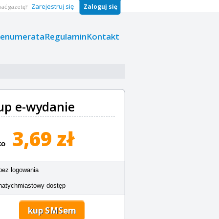
Zarejestruj się
Zaloguj się
ać gazetę?
renumerata
Regulamin
Kontakt
up e-wydanie
3,69 zł
ko
bez logowania
natychmiastowy dostęp
kup SMSem