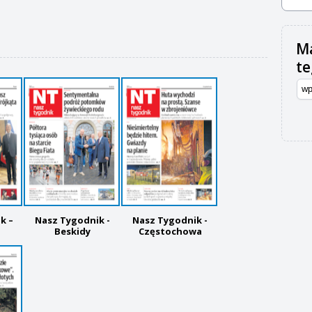
Ma
t
k –
Nasz Tygodnik -
Nasz Tygodnik -
Beskidy
Częstochowa