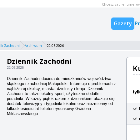
Chcesz zaprenumerow
Gazety
P
ik Zachodni
Archiwum
22.05.2026
Dziennik Zachodni
K
22.05.2026
Dziennik Zachodni dociera do mieszkańców województwa
śląskiego i zachodniej Małopolski. Informuje o problemach z
najbliższej okolicy, miasta, dzielnicy i kraju. Dziennik
tyl
Zachodni to także lokalny sport, użyteczne dodatki i
poradniki. W każdy piątek razem z dziennikiem ukazuje się
dodatek telewizyjny i tygodniki lokalne oraz niezmienny od
kilkudziesięciu lat felieton rysunkowy Gwidona
Miklaszewskiego.