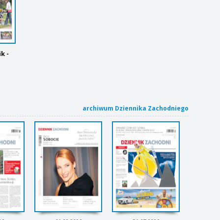
k -
archiwum Dziennika Zachodniego