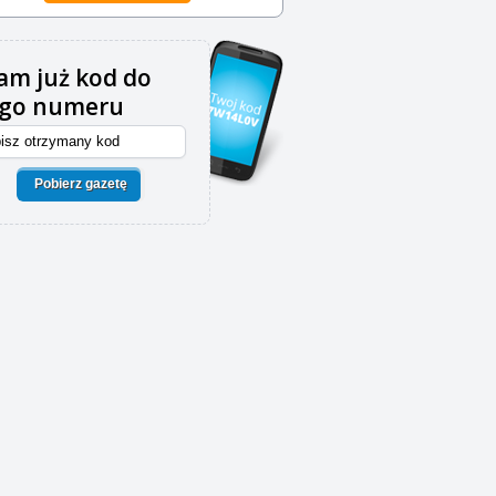
m już kod do
ego numeru
Pobierz gazetę