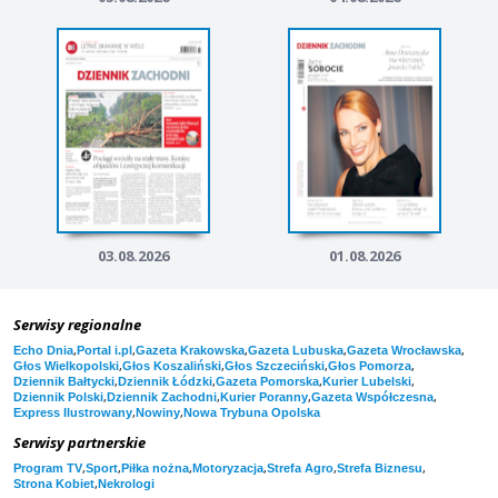
03.08.2026
01.08.2026
Serwisy regionalne
,
,
,
,
,
Echo Dnia
Portal i.pl
Gazeta Krakowska
Gazeta Lubuska
Gazeta Wrocławska
,
,
,
,
Głos Wielkopolski
Głos Koszaliński
Głos Szczeciński
Głos Pomorza
,
,
,
,
Dziennik Bałtycki
Dziennik Łódzki
Gazeta Pomorska
Kurier Lubelski
,
,
,
,
Dziennik Polski
Dziennik Zachodni
Kurier Poranny
Gazeta Współczesna
,
,
Express Ilustrowany
Nowiny
Nowa Trybuna Opolska
Serwisy partnerskie
,
,
,
,
,
,
Program TV
Sport
Piłka nożna
Motoryzacja
Strefa Agro
Strefa Biznesu
,
Strona Kobiet
Nekrologi