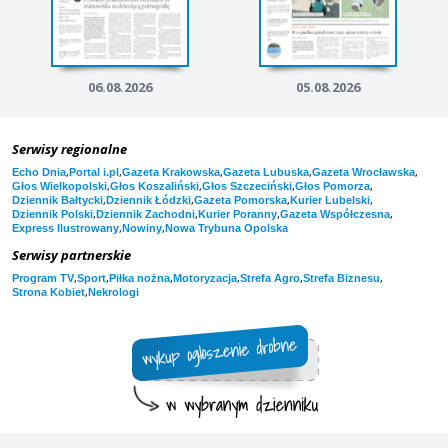
06.08.2026
05.08.2026
Serwisy regionalne
,
,
,
,
,
Echo Dnia
Portal i.pl
Gazeta Krakowska
Gazeta Lubuska
Gazeta Wrocławska
,
,
,
,
Głos Wielkopolski
Głos Koszaliński
Głos Szczeciński
Głos Pomorza
,
,
,
,
Dziennik Bałtycki
Dziennik Łódzki
Gazeta Pomorska
Kurier Lubelski
,
,
,
,
Dziennik Polski
Dziennik Zachodni
Kurier Poranny
Gazeta Współczesna
,
,
Express Ilustrowany
Nowiny
Nowa Trybuna Opolska
Serwisy partnerskie
,
,
,
,
,
,
Program TV
Sport
Piłka nożna
Motoryzacja
Strefa Agro
Strefa Biznesu
,
Strona Kobiet
Nekrologi