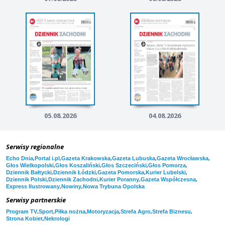
05.08.2026
04.08.2026
Serwisy regionalne
,
,
,
,
,
Echo Dnia
Portal i.pl
Gazeta Krakowska
Gazeta Lubuska
Gazeta Wrocławska
,
,
,
,
Głos Wielkopolski
Głos Koszaliński
Głos Szczeciński
Głos Pomorza
,
,
,
,
Dziennik Bałtycki
Dziennik Łódzki
Gazeta Pomorska
Kurier Lubelski
,
,
,
,
Dziennik Polski
Dziennik Zachodni
Kurier Poranny
Gazeta Współczesna
,
,
Express Ilustrowany
Nowiny
Nowa Trybuna Opolska
Serwisy partnerskie
,
,
,
,
,
,
Program TV
Sport
Piłka nożna
Motoryzacja
Strefa Agro
Strefa Biznesu
,
Strona Kobiet
Nekrologi