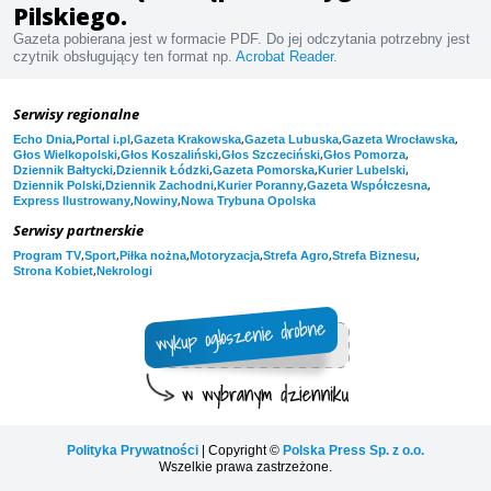
Pilskiego.
Gazeta pobierana jest w formacie PDF. Do jej odczytania potrzebny jest
czytnik obsługujący ten format np.
Acrobat Reader
.
Serwisy regionalne
,
,
,
,
,
Echo Dnia
Portal i.pl
Gazeta Krakowska
Gazeta Lubuska
Gazeta Wrocławska
,
,
,
,
Głos Wielkopolski
Głos Koszaliński
Głos Szczeciński
Głos Pomorza
,
,
,
,
Dziennik Bałtycki
Dziennik Łódzki
Gazeta Pomorska
Kurier Lubelski
,
,
,
,
Dziennik Polski
Dziennik Zachodni
Kurier Poranny
Gazeta Współczesna
,
,
Express Ilustrowany
Nowiny
Nowa Trybuna Opolska
Serwisy partnerskie
,
,
,
,
,
,
Program TV
Sport
Piłka nożna
Motoryzacja
Strefa Agro
Strefa Biznesu
,
Strona Kobiet
Nekrologi
Polityka Prywatności
| Copyright ©
Polska Press Sp. z o.o.
Wszelkie prawa zastrzeżone.