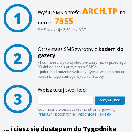
ARCH.TP
1
Wyślij SMS o treści
na
7355
numer
SMS kosztuje 3,69 zł z VAT
Otrzymasz SMS zwrotny z
kodem do
2
gazety
- kod należy wykorzystać pierwszy raz w przeciągu
90 dni od czasu otrzymania SMSa
- jeden kod możesz wykorzystywać wielokrotnie do
pobrania tego samego wydania Gazety
Wpisz tutaj swój kod:
3
Aktywuj kod
Kod można wpisać także na stronie głównej
Prasa24
i podstronie
Tygodnika Pilskiego
... i ciesz się dostępem do Tygodnika