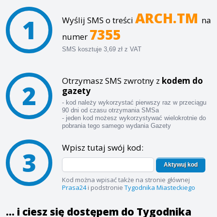
ARCH.TM
1
Wyślij SMS o treści
na
7355
numer
SMS kosztuje 3,69 zł z VAT
Otrzymasz SMS zwrotny z
kodem do
2
gazety
- kod należy wykorzystać pierwszy raz w przeciągu
90 dni od czasu otrzymania SMSa
- jeden kod możesz wykorzystywać wielokrotnie do
pobrania tego samego wydania Gazety
Wpisz tutaj swój kod:
3
Aktywuj kod
Kod można wpisać także na stronie głównej
Prasa24
i podstronie
Tygodnika Miasteckiego
... i ciesz się dostępem do Tygodnika