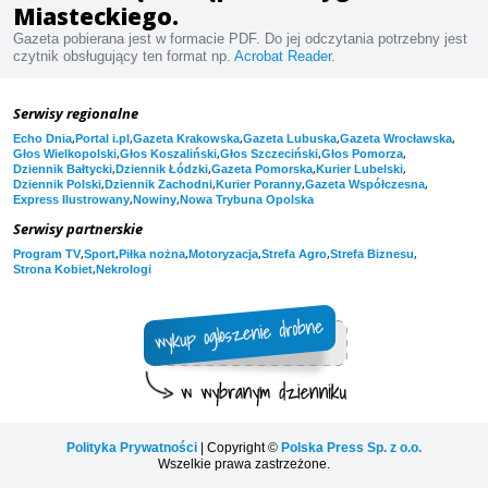
Miasteckiego.
Gazeta pobierana jest w formacie PDF. Do jej odczytania potrzebny jest
czytnik obsługujący ten format np.
Acrobat Reader
.
Serwisy regionalne
,
,
,
,
,
Echo Dnia
Portal i.pl
Gazeta Krakowska
Gazeta Lubuska
Gazeta Wrocławska
,
,
,
,
Głos Wielkopolski
Głos Koszaliński
Głos Szczeciński
Głos Pomorza
,
,
,
,
Dziennik Bałtycki
Dziennik Łódzki
Gazeta Pomorska
Kurier Lubelski
,
,
,
,
Dziennik Polski
Dziennik Zachodni
Kurier Poranny
Gazeta Współczesna
,
,
Express Ilustrowany
Nowiny
Nowa Trybuna Opolska
Serwisy partnerskie
,
,
,
,
,
,
Program TV
Sport
Piłka nożna
Motoryzacja
Strefa Agro
Strefa Biznesu
,
Strona Kobiet
Nekrologi
Polityka Prywatności
| Copyright ©
Polska Press Sp. z o.o.
Wszelkie prawa zastrzeżone.