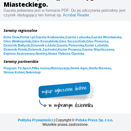
Miasteckiego.
Gazeta pobierana jest w formacie PDF. Do jej odczytania potrzebny jest
czytnik obsługujący ten format np.
Acrobat Reader
.
Serwisy regionalne
,
,
,
,
,
Echo Dnia
Portal i.pl
Gazeta Krakowska
Gazeta Lubuska
Gazeta Wrocławska
,
,
,
,
Głos Wielkopolski
Głos Koszaliński
Głos Szczeciński
Głos Pomorza
,
,
,
,
Dziennik Bałtycki
Dziennik Łódzki
Gazeta Pomorska
Kurier Lubelski
,
,
,
,
Dziennik Polski
Dziennik Zachodni
Kurier Poranny
Gazeta Współczesna
,
,
Express Ilustrowany
Nowiny
Nowa Trybuna Opolska
Serwisy partnerskie
,
,
,
,
,
,
Program TV
Sport
Piłka nożna
Motoryzacja
Strefa Agro
Strefa Biznesu
,
Strona Kobiet
Nekrologi
Polityka Prywatności
| Copyright ©
Polska Press Sp. z o.o.
Wszelkie prawa zastrzeżone.