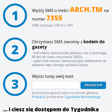
ARCH.TM
1
Wyślij SMS o treści
na
7355
numer
SMS kosztuje 3,69 zł z VAT
Otrzymasz SMS zwrotny z
kodem do
2
gazety
- kod należy wykorzystać pierwszy raz w przeciągu
90 dni od czasu otrzymania SMSa
- jeden kod możesz wykorzystywać wielokrotnie do
pobrania tego samego wydania Gazety
Wpisz tutaj swój kod:
3
Aktywuj kod
Kod można wpisać także na stronie głównej
Prasa24
i podstronie
Tygodnika Miasteckiego
... i ciesz się dostępem do Tygodnika