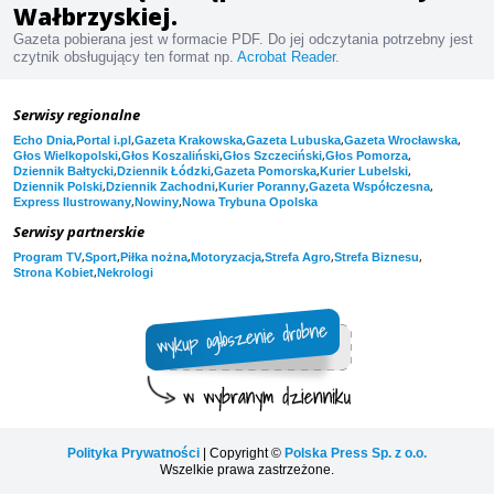
Wałbrzyskiej.
Gazeta pobierana jest w formacie PDF. Do jej odczytania potrzebny jest
czytnik obsługujący ten format np.
Acrobat Reader
.
Serwisy regionalne
,
,
,
,
,
Echo Dnia
Portal i.pl
Gazeta Krakowska
Gazeta Lubuska
Gazeta Wrocławska
,
,
,
,
Głos Wielkopolski
Głos Koszaliński
Głos Szczeciński
Głos Pomorza
,
,
,
,
Dziennik Bałtycki
Dziennik Łódzki
Gazeta Pomorska
Kurier Lubelski
,
,
,
,
Dziennik Polski
Dziennik Zachodni
Kurier Poranny
Gazeta Współczesna
,
,
Express Ilustrowany
Nowiny
Nowa Trybuna Opolska
Serwisy partnerskie
,
,
,
,
,
,
Program TV
Sport
Piłka nożna
Motoryzacja
Strefa Agro
Strefa Biznesu
,
Strona Kobiet
Nekrologi
Polityka Prywatności
| Copyright ©
Polska Press Sp. z o.o.
Wszelkie prawa zastrzeżone.