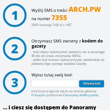
ARCH.PW
1
Wyślij SMS o treści
7355
na numer
SMS kosztuje 3,69 zł z VAT
Otrzymasz SMS zwrotny z
kodem do
2
gazety
- kod należy wykorzystać pierwszy raz w przeciągu
90 dni od czasu otrzymania SMSa
- jeden kod możesz wykorzystywać wielokrotnie do
pobrania tego samego wydania Gazety
Wpisz tutaj swój kod:
3
Aktywuj kod
Kod można wpisać także na stronie głównej
Prasa24
i podstronie
Panoramy Wałbrzyskiej
... i ciesz się dostępem do Panoramy