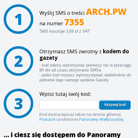
ARCH.PW
1
Wyślij SMS o treści
7355
na numer
SMS kosztuje 3,69 zł z VAT
Otrzymasz SMS zwrotny z
kodem do
2
gazety
- kod należy wykorzystać pierwszy raz w przeciągu
90 dni od czasu otrzymania SMSa
- jeden kod możesz wykorzystywać wielokrotnie do
pobrania tego samego wydania Gazety
Wpisz tutaj swój kod:
3
Aktywuj kod
Kod można wpisać także na stronie głównej
Prasa24
i podstronie
Panoramy Wałbrzyskiej
... i ciesz się dostępem do Panoramy