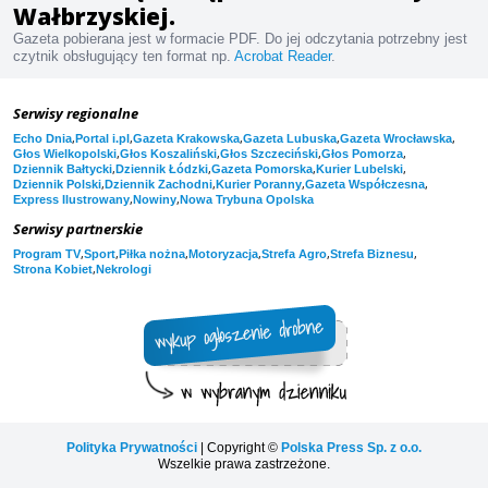
Wałbrzyskiej.
Gazeta pobierana jest w formacie PDF. Do jej odczytania potrzebny jest
czytnik obsługujący ten format np.
Acrobat Reader
.
Serwisy regionalne
,
,
,
,
,
Echo Dnia
Portal i.pl
Gazeta Krakowska
Gazeta Lubuska
Gazeta Wrocławska
,
,
,
,
Głos Wielkopolski
Głos Koszaliński
Głos Szczeciński
Głos Pomorza
,
,
,
,
Dziennik Bałtycki
Dziennik Łódzki
Gazeta Pomorska
Kurier Lubelski
,
,
,
,
Dziennik Polski
Dziennik Zachodni
Kurier Poranny
Gazeta Współczesna
,
,
Express Ilustrowany
Nowiny
Nowa Trybuna Opolska
Serwisy partnerskie
,
,
,
,
,
,
Program TV
Sport
Piłka nożna
Motoryzacja
Strefa Agro
Strefa Biznesu
,
Strona Kobiet
Nekrologi
Polityka Prywatności
| Copyright ©
Polska Press Sp. z o.o.
Wszelkie prawa zastrzeżone.