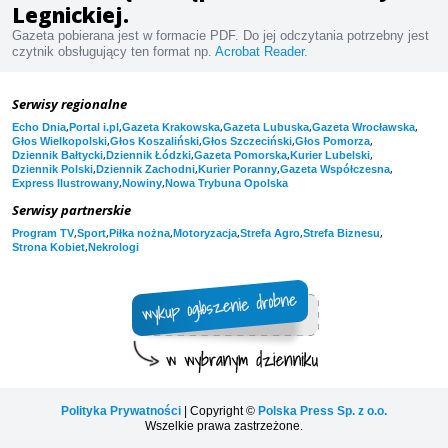
Legnickiej.
Gazeta pobierana jest w formacie PDF. Do jej odczytania potrzebny jest
czytnik obsługujący ten format np.
Acrobat Reader
.
Serwisy regionalne
,
,
,
,
,
Echo Dnia
Portal i.pl
Gazeta Krakowska
Gazeta Lubuska
Gazeta Wrocławska
,
,
,
,
Głos Wielkopolski
Głos Koszaliński
Głos Szczeciński
Głos Pomorza
,
,
,
,
Dziennik Bałtycki
Dziennik Łódzki
Gazeta Pomorska
Kurier Lubelski
,
,
,
,
Dziennik Polski
Dziennik Zachodni
Kurier Poranny
Gazeta Współczesna
,
,
Express Ilustrowany
Nowiny
Nowa Trybuna Opolska
Serwisy partnerskie
,
,
,
,
,
,
Program TV
Sport
Piłka nożna
Motoryzacja
Strefa Agro
Strefa Biznesu
,
Strona Kobiet
Nekrologi
Polityka Prywatności
| Copyright ©
Polska Press Sp. z o.o.
Wszelkie prawa zastrzeżone.