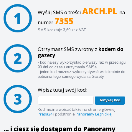
ARCH.PL
1
Wyślij SMS o treści
na
7355
numer
SMS kosztuje 3,69 zł z VAT
Otrzymasz SMS zwrotny z
kodem do
2
gazety
- kod należy wykorzystać pierwszy raz w przeciągu
90 dni od czasu otrzymania SMSa
- jeden kod możesz wykorzystywać wielokrotnie do
pobrania tego samego wydania Gazety
Wpisz tutaj swój kod:
3
Aktywuj kod
Kod można wpisać także na stronie głównej
Prasa24
i podstronie
Panoramy Legnickiej
... i ciesz się dostępem do Panoramy