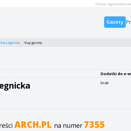
Chcesz zaprenumerow
Gazety
P
ama Legnicka
Kup gazetę
Dodatki do e-w
egnicka
brak
ARCH.PL
7355
reści
na numer