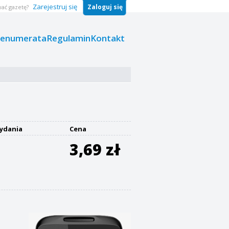
Zarejestruj się
Zaloguj się
ać gazetę?
renumerata
Regulamin
Kontakt
ydania
Cena
3,69 zł