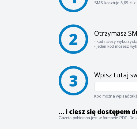
SMS kosztuje 3,69 zł z
2
Otrzymasz SM
- kod należy wykorzyst
- jeden kod możesz wyk
3
Wpisz tutaj sw
Kod można wpisać takż
... i ciesz się dostępem
Gazeta pobierana jest w formacie PDF. Do je