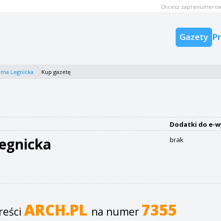
Chcesz zaprenumerow
Gazety
P
ama Legnicka
Kup gazetę
Dodatki do e-w
egnicka
brak
ARCH.PL
7355
reści
na numer