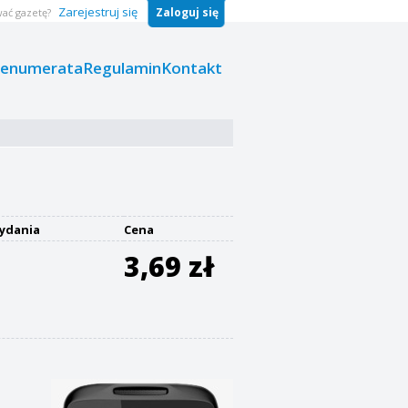
Zarejestruj się
Zaloguj się
ać gazetę?
renumerata
Regulamin
Kontakt
ydania
Cena
3,69 zł