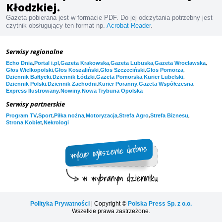
Kłodzkiej.
Gazeta pobierana jest w formacie PDF. Do jej odczytania potrzebny jest
czytnik obsługujący ten format np.
Acrobat Reader
.
Serwisy regionalne
,
,
,
,
,
Echo Dnia
Portal i.pl
Gazeta Krakowska
Gazeta Lubuska
Gazeta Wrocławska
,
,
,
,
Głos Wielkopolski
Głos Koszaliński
Głos Szczeciński
Głos Pomorza
,
,
,
,
Dziennik Bałtycki
Dziennik Łódzki
Gazeta Pomorska
Kurier Lubelski
,
,
,
,
Dziennik Polski
Dziennik Zachodni
Kurier Poranny
Gazeta Współczesna
,
,
Express Ilustrowany
Nowiny
Nowa Trybuna Opolska
Serwisy partnerskie
,
,
,
,
,
,
Program TV
Sport
Piłka nożna
Motoryzacja
Strefa Agro
Strefa Biznesu
,
Strona Kobiet
Nekrologi
Polityka Prywatności
| Copyright ©
Polska Press Sp. z o.o.
Wszelkie prawa zastrzeżone.