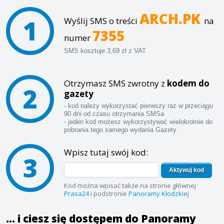
ARCH.PK
1
Wyślij SMS o treści
na
7355
numer
SMS kosztuje 3,69 zł z VAT
Otrzymasz SMS zwrotny z
kodem do
2
gazety
- kod należy wykorzystać pierwszy raz w przeciągu
90 dni od czasu otrzymania SMSa
- jeden kod możesz wykorzystywać wielokrotnie do
pobrania tego samego wydania Gazety
Wpisz tutaj swój kod:
3
Aktywuj kod
Kod można wpisać także na stronie głównej
Prasa24
i podstronie
Panoramy Kłodzkiej
... i ciesz się dostępem do Panoramy