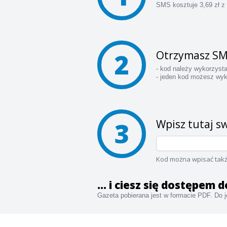
SMS kosztuje 3,69 zł z
2
Otrzymasz SM
- kod należy wykorzyst
- jeden kod możesz wyk
3
Wpisz tutaj sw
Kod można wpisać takż
... i ciesz się dostępem
Gazeta pobierana jest w formacie PDF. Do je