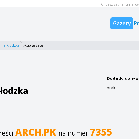
Chcesz zaprenumerow
Gazety
P
ama Kłodzka
Kup gazetę
Dodatki do e-w
łodzka
brak
ARCH.PK
7355
reści
na numer