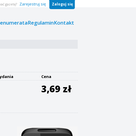
Zarejestruj się
Zaloguj się
ać gazetę?
renumerata
Regulamin
Kontakt
ydania
Cena
3,69 zł