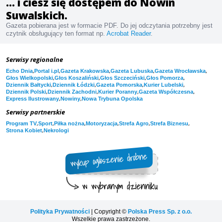
... i ciesz się dostępem do Nowin
Suwalskich.
Gazeta pobierana jest w formacie PDF. Do jej odczytania potrzebny jest
czytnik obsługujący ten format np.
Acrobat Reader
.
Serwisy regionalne
,
,
,
,
,
Echo Dnia
Portal i.pl
Gazeta Krakowska
Gazeta Lubuska
Gazeta Wrocławska
,
,
,
,
Głos Wielkopolski
Głos Koszaliński
Głos Szczeciński
Głos Pomorza
,
,
,
,
Dziennik Bałtycki
Dziennik Łódzki
Gazeta Pomorska
Kurier Lubelski
,
,
,
,
Dziennik Polski
Dziennik Zachodni
Kurier Poranny
Gazeta Współczesna
,
,
Express Ilustrowany
Nowiny
Nowa Trybuna Opolska
Serwisy partnerskie
,
,
,
,
,
,
Program TV
Sport
Piłka nożna
Motoryzacja
Strefa Agro
Strefa Biznesu
,
Strona Kobiet
Nekrologi
Polityka Prywatności
| Copyright ©
Polska Press Sp. z o.o.
Wszelkie prawa zastrzeżone.