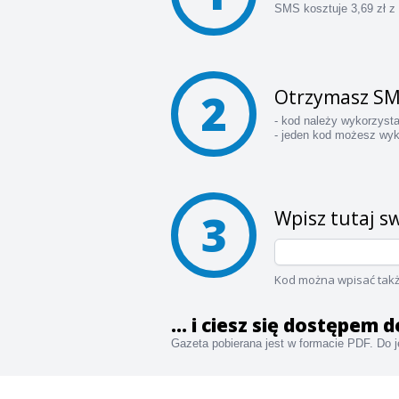
SMS kosztuje 3,69 zł z
2
Otrzymasz SM
- kod należy wykorzyst
- jeden kod możesz wyk
3
Wpisz tutaj sw
Kod można wpisać takż
... i ciesz się dostępem
Gazeta pobierana jest w formacie PDF. Do je