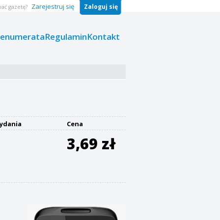
Zarejestruj się
Zaloguj się
ać gazetę?
renumerata
Regulamin
Kontakt
ydania
Cena
3,69 zł