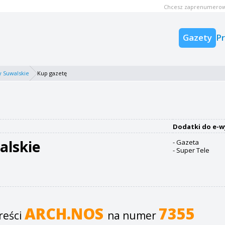
Chcesz zaprenumerow
Gazety
P
 Suwalskie
Kup gazetę
Dodatki do e-w
alskie
- Gazeta
- Super Tele
ARCH.NOS
7355
reści
na numer