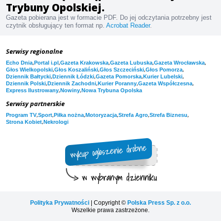
Trybuny Opolskiej.
Gazeta pobierana jest w formacie PDF. Do jej odczytania potrzebny jest
czytnik obsługujący ten format np.
Acrobat Reader
.
Serwisy regionalne
,
,
,
,
,
Echo Dnia
Portal i.pl
Gazeta Krakowska
Gazeta Lubuska
Gazeta Wrocławska
,
,
,
,
Głos Wielkopolski
Głos Koszaliński
Głos Szczeciński
Głos Pomorza
,
,
,
,
Dziennik Bałtycki
Dziennik Łódzki
Gazeta Pomorska
Kurier Lubelski
,
,
,
,
Dziennik Polski
Dziennik Zachodni
Kurier Poranny
Gazeta Współczesna
,
,
Express Ilustrowany
Nowiny
Nowa Trybuna Opolska
Serwisy partnerskie
,
,
,
,
,
,
Program TV
Sport
Piłka nożna
Motoryzacja
Strefa Agro
Strefa Biznesu
,
Strona Kobiet
Nekrologi
Polityka Prywatności
| Copyright ©
Polska Press Sp. z o.o.
Wszelkie prawa zastrzeżone.