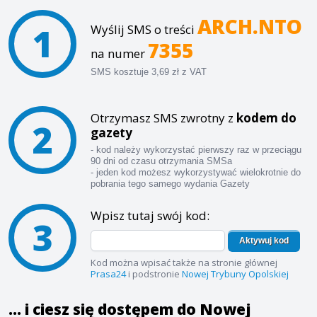
ARCH.NTO
1
Wyślij SMS o treści
7355
na numer
SMS kosztuje 3,69 zł z VAT
Otrzymasz SMS zwrotny z
kodem do
2
gazety
- kod należy wykorzystać pierwszy raz w przeciągu
90 dni od czasu otrzymania SMSa
- jeden kod możesz wykorzystywać wielokrotnie do
pobrania tego samego wydania Gazety
Wpisz tutaj swój kod:
3
Aktywuj kod
Kod można wpisać także na stronie głównej
Prasa24
i podstronie
Nowej Trybuny Opolskiej
... i ciesz się dostępem do Nowej