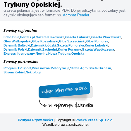
Trybuny Opolskiej.
Gazeta pobierana jest w formacie PDF. Do jej odczytania potrzebny jest
czytnik obsługujący ten format np.
Acrobat Reader
.
Serwisy regionalne
,
,
,
,
,
Echo Dnia
Portal i.pl
Gazeta Krakowska
Gazeta Lubuska
Gazeta Wrocławska
,
,
,
,
Głos Wielkopolski
Głos Koszaliński
Głos Szczeciński
Głos Pomorza
,
,
,
,
Dziennik Bałtycki
Dziennik Łódzki
Gazeta Pomorska
Kurier Lubelski
,
,
,
,
Dziennik Polski
Dziennik Zachodni
Kurier Poranny
Gazeta Współczesna
,
,
Express Ilustrowany
Nowiny
Nowa Trybuna Opolska
Serwisy partnerskie
,
,
,
,
,
,
Program TV
Sport
Piłka nożna
Motoryzacja
Strefa Agro
Strefa Biznesu
,
Strona Kobiet
Nekrologi
Polityka Prywatności
| Copyright ©
Polska Press Sp. z o.o.
Wszelkie prawa zastrzeżone.