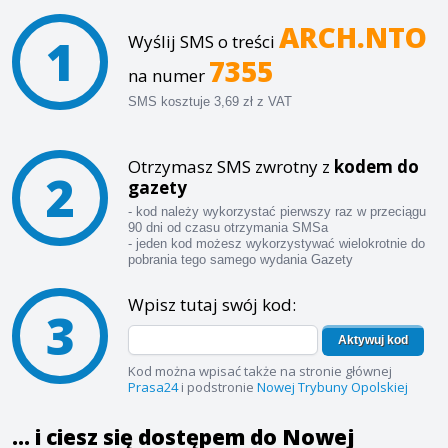
ARCH.NTO
1
Wyślij SMS o treści
7355
na numer
SMS kosztuje 3,69 zł z VAT
Otrzymasz SMS zwrotny z
kodem do
2
gazety
- kod należy wykorzystać pierwszy raz w przeciągu
90 dni od czasu otrzymania SMSa
- jeden kod możesz wykorzystywać wielokrotnie do
pobrania tego samego wydania Gazety
Wpisz tutaj swój kod:
3
Aktywuj kod
Kod można wpisać także na stronie głównej
Prasa24
i podstronie
Nowej Trybuny Opolskiej
... i ciesz się dostępem do Nowej