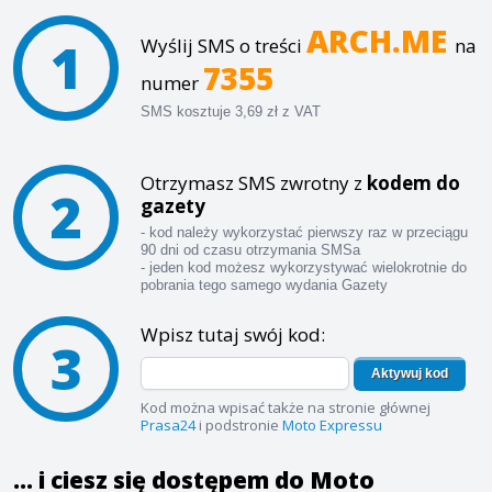
ARCH.ME
1
Wyślij SMS o treści
na
7355
numer
SMS kosztuje 3,69 zł z VAT
Otrzymasz SMS zwrotny z
kodem do
2
gazety
- kod należy wykorzystać pierwszy raz w przeciągu
90 dni od czasu otrzymania SMSa
- jeden kod możesz wykorzystywać wielokrotnie do
pobrania tego samego wydania Gazety
Wpisz tutaj swój kod:
3
Aktywuj kod
Kod można wpisać także na stronie głównej
Prasa24
i podstronie
Moto Expressu
... i ciesz się dostępem do Moto