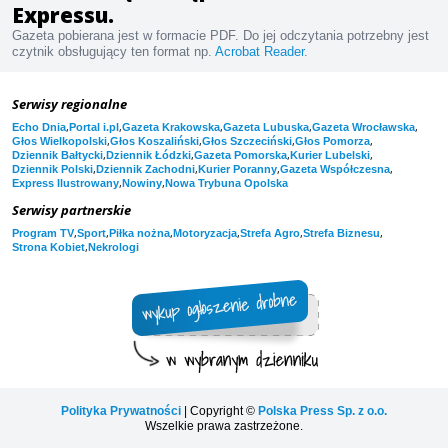
Expressu.
Gazeta pobierana jest w formacie PDF. Do jej odczytania potrzebny jest
czytnik obsługujący ten format np.
Acrobat Reader
.
Serwisy regionalne
,
,
,
,
,
Echo Dnia
Portal i.pl
Gazeta Krakowska
Gazeta Lubuska
Gazeta Wrocławska
,
,
,
,
Głos Wielkopolski
Głos Koszaliński
Głos Szczeciński
Głos Pomorza
,
,
,
,
Dziennik Bałtycki
Dziennik Łódzki
Gazeta Pomorska
Kurier Lubelski
,
,
,
,
Dziennik Polski
Dziennik Zachodni
Kurier Poranny
Gazeta Współczesna
,
,
Express Ilustrowany
Nowiny
Nowa Trybuna Opolska
Serwisy partnerskie
,
,
,
,
,
,
Program TV
Sport
Piłka nożna
Motoryzacja
Strefa Agro
Strefa Biznesu
,
Strona Kobiet
Nekrologi
Polityka Prywatności
| Copyright ©
Polska Press Sp. z o.o.
Wszelkie prawa zastrzeżone.