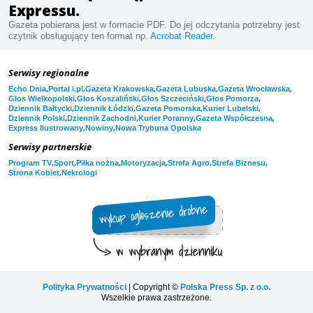
Expressu.
Gazeta pobierana jest w formacie PDF. Do jej odczytania potrzebny jest
czytnik obsługujący ten format np.
Acrobat Reader
.
Serwisy regionalne
,
,
,
,
,
Echo Dnia
Portal i.pl
Gazeta Krakowska
Gazeta Lubuska
Gazeta Wrocławska
,
,
,
,
Głos Wielkopolski
Głos Koszaliński
Głos Szczeciński
Głos Pomorza
,
,
,
,
Dziennik Bałtycki
Dziennik Łódzki
Gazeta Pomorska
Kurier Lubelski
,
,
,
,
Dziennik Polski
Dziennik Zachodni
Kurier Poranny
Gazeta Współczesna
,
,
Express Ilustrowany
Nowiny
Nowa Trybuna Opolska
Serwisy partnerskie
,
,
,
,
,
,
Program TV
Sport
Piłka nożna
Motoryzacja
Strefa Agro
Strefa Biznesu
,
Strona Kobiet
Nekrologi
Polityka Prywatności
| Copyright ©
Polska Press Sp. z o.o.
Wszelkie prawa zastrzeżone.