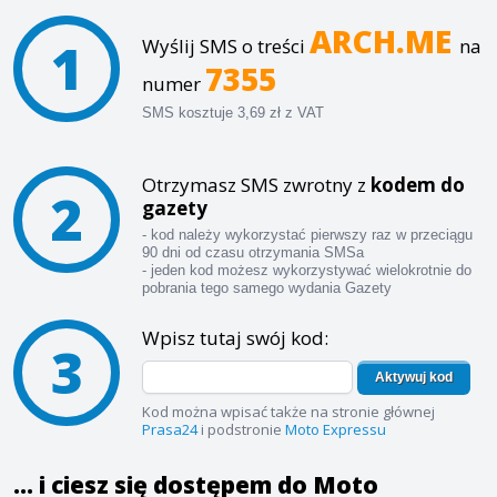
ARCH.ME
1
Wyślij SMS o treści
na
7355
numer
SMS kosztuje 3,69 zł z VAT
Otrzymasz SMS zwrotny z
kodem do
2
gazety
- kod należy wykorzystać pierwszy raz w przeciągu
90 dni od czasu otrzymania SMSa
- jeden kod możesz wykorzystywać wielokrotnie do
pobrania tego samego wydania Gazety
Wpisz tutaj swój kod:
3
Aktywuj kod
Kod można wpisać także na stronie głównej
Prasa24
i podstronie
Moto Expressu
... i ciesz się dostępem do Moto