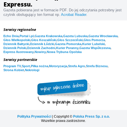
Expressu.
Gazeta pobierana jest w formacie PDF. Do jej odczytania potrzebny jest
czytnik obsługujący ten format np.
Acrobat Reader
.
Serwisy regionalne
,
,
,
,
,
Echo Dnia
Portal i.pl
Gazeta Krakowska
Gazeta Lubuska
Gazeta Wrocławska
,
,
,
,
Głos Wielkopolski
Głos Koszaliński
Głos Szczeciński
Głos Pomorza
,
,
,
,
Dziennik Bałtycki
Dziennik Łódzki
Gazeta Pomorska
Kurier Lubelski
,
,
,
,
Dziennik Polski
Dziennik Zachodni
Kurier Poranny
Gazeta Współczesna
,
,
Express Ilustrowany
Nowiny
Nowa Trybuna Opolska
Serwisy partnerskie
,
,
,
,
,
,
Program TV
Sport
Piłka nożna
Motoryzacja
Strefa Agro
Strefa Biznesu
,
Strona Kobiet
Nekrologi
Polityka Prywatności
| Copyright ©
Polska Press Sp. z o.o.
Wszelkie prawa zastrzeżone.