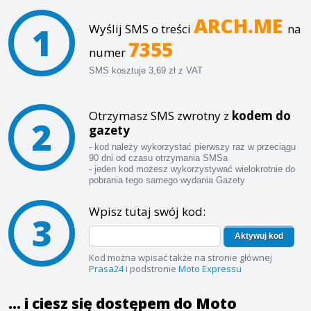
ARCH.ME
1
Wyślij SMS o treści
na
7355
numer
SMS kosztuje 3,69 zł z VAT
Otrzymasz SMS zwrotny z
kodem do
2
gazety
- kod należy wykorzystać pierwszy raz w przeciągu
90 dni od czasu otrzymania SMSa
- jeden kod możesz wykorzystywać wielokrotnie do
pobrania tego samego wydania Gazety
Wpisz tutaj swój kod:
3
Aktywuj kod
Kod można wpisać także na stronie głównej
Prasa24
i podstronie
Moto Expressu
... i ciesz się dostępem do Moto