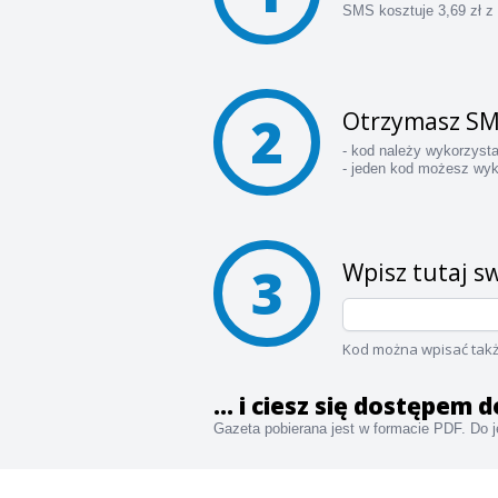
SMS kosztuje 3,69 zł z
2
Otrzymasz SM
- kod należy wykorzyst
- jeden kod możesz wyk
3
Wpisz tutaj sw
Kod można wpisać takż
... i ciesz się dostępem
Gazeta pobierana jest w formacie PDF. Do je