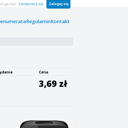
Zarejestruj się
Zaloguj się
ać gazetę?
renumerata
Regulamin
Kontakt
ydania
Cena
3,69 zł