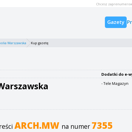
Chcesz zaprenumerow
Gazety
P
olia Warszawska
Kup gazetę
Dodatki do e-w
 Warszawska
- Tele Magazyn
ARCH.MW
7355
reści
na numer