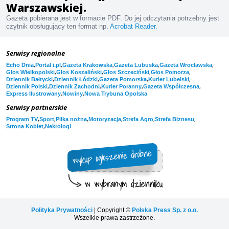
Warszawskiej.
Gazeta pobierana jest w formacie PDF. Do jej odczytania potrzebny jest
czytnik obsługujący ten format np.
Acrobat Reader
.
Serwisy regionalne
,
,
,
,
,
Echo Dnia
Portal i.pl
Gazeta Krakowska
Gazeta Lubuska
Gazeta Wrocławska
,
,
,
,
Głos Wielkopolski
Głos Koszaliński
Głos Szczeciński
Głos Pomorza
,
,
,
,
Dziennik Bałtycki
Dziennik Łódzki
Gazeta Pomorska
Kurier Lubelski
,
,
,
,
Dziennik Polski
Dziennik Zachodni
Kurier Poranny
Gazeta Współczesna
,
,
Express Ilustrowany
Nowiny
Nowa Trybuna Opolska
Serwisy partnerskie
,
,
,
,
,
,
Program TV
Sport
Piłka nożna
Motoryzacja
Strefa Agro
Strefa Biznesu
,
Strona Kobiet
Nekrologi
Polityka Prywatności
| Copyright ©
Polska Press Sp. z o.o.
Wszelkie prawa zastrzeżone.