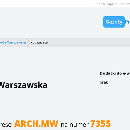
Chcesz zaprenumerow
Gazety
P
olia Warszawska
Kup gazetę
Dodatki do e-w
 Warszawska
brak
ARCH.MW
7355
reści
na numer