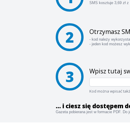
SMS kosztuje 3,69 zł z
2
Otrzymasz SM
- kod należy wykorzyst
- jeden kod możesz wyk
3
Wpisz tutaj sw
Kod można wpisać takż
... i ciesz się dostępem
Gazeta pobierana jest w formacie PDF. Do je