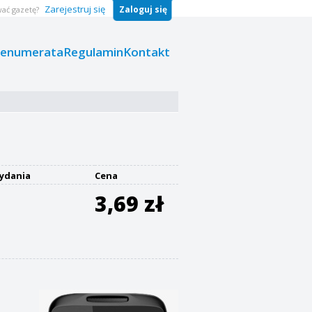
Zarejestruj się
Zaloguj się
ać gazetę?
renumerata
Regulamin
Kontakt
ydania
Cena
3,69 zł