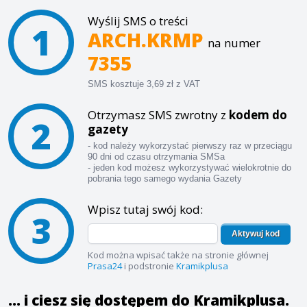
Wyślij SMS o treści
1
ARCH.KRMP
na numer
7355
SMS kosztuje 3,69 zł z VAT
Otrzymasz SMS zwrotny z
kodem do
2
gazety
- kod należy wykorzystać pierwszy raz w przeciągu
90 dni od czasu otrzymania SMSa
- jeden kod możesz wykorzystywać wielokrotnie do
pobrania tego samego wydania Gazety
Wpisz tutaj swój kod:
3
Aktywuj kod
Kod można wpisać także na stronie głównej
Prasa24
i podstronie
Kramikplusa
... i ciesz się dostępem do Kramikplusa.