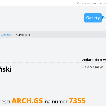
Chcesz zaprenumerow
Gazety
P
zczeciński
Kup gazetę
Dodatki do e-w
ński
- Tele Magazyn
ARCH.GS
7355
reści
na numer