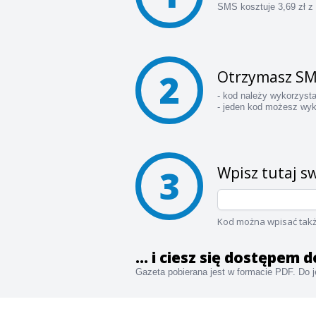
SMS kosztuje 3,69 zł z
2
Otrzymasz SM
- kod należy wykorzyst
- jeden kod możesz wyk
3
Wpisz tutaj sw
Kod można wpisać takż
... i ciesz się dostępem
Gazeta pobierana jest w formacie PDF. Do je