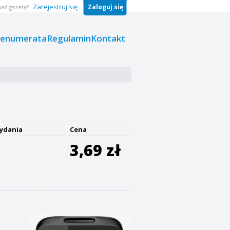
Zarejestruj się
Zaloguj się
ać gazetę?
renumerata
Regulamin
Kontakt
ydania
Cena
3,69 zł