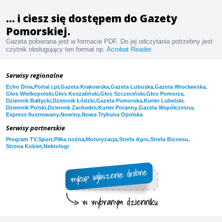
... i ciesz się dostępem do Gazety
Pomorskiej.
Gazeta pobierana jest w formacie PDF. Do jej odczytania potrzebny jest
czytnik obsługujący ten format np.
Acrobat Reader
.
Serwisy regionalne
,
,
,
,
,
Echo Dnia
Portal i.pl
Gazeta Krakowska
Gazeta Lubuska
Gazeta Wrocławska
,
,
,
,
Głos Wielkopolski
Głos Koszaliński
Głos Szczeciński
Głos Pomorza
,
,
,
,
Dziennik Bałtycki
Dziennik Łódzki
Gazeta Pomorska
Kurier Lubelski
,
,
,
,
Dziennik Polski
Dziennik Zachodni
Kurier Poranny
Gazeta Współczesna
,
,
Express Ilustrowany
Nowiny
Nowa Trybuna Opolska
Serwisy partnerskie
,
,
,
,
,
,
Program TV
Sport
Piłka nożna
Motoryzacja
Strefa Agro
Strefa Biznesu
,
Strona Kobiet
Nekrologi