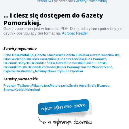
Prasa24
i podstronie
Gazety Pomorskiej
... i ciesz się dostępem do Gazety
Pomorskiej.
Gazeta pobierana jest w formacie PDF. Do jej odczytania potrzebny jest
czytnik obsługujący ten format np.
Acrobat Reader
.
Serwisy regionalne
,
,
,
,
,
Echo Dnia
Portal i.pl
Gazeta Krakowska
Gazeta Lubuska
Gazeta Wrocławska
,
,
,
,
Głos Wielkopolski
Głos Koszaliński
Głos Szczeciński
Głos Pomorza
,
,
,
,
Dziennik Bałtycki
Dziennik Łódzki
Gazeta Pomorska
Kurier Lubelski
,
,
,
,
Dziennik Polski
Dziennik Zachodni
Kurier Poranny
Gazeta Współczesna
,
,
Express Ilustrowany
Nowiny
Nowa Trybuna Opolska
Serwisy partnerskie
,
,
,
,
,
,
Program TV
Sport
Piłka nożna
Motoryzacja
Strefa Agro
Strefa Biznesu
,
Strona Kobiet
Nekrologi