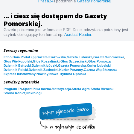
Prasa24
i podstronie
Gazety Pomorskiej
... i ciesz się dostępem do Gazety
Pomorskiej.
Gazeta pobierana jest w formacie PDF. Do jej odczytania potrzebny jest
czytnik obsługujący ten format np.
Acrobat Reader
.
Serwisy regionalne
,
,
,
,
,
Echo Dnia
Portal i.pl
Gazeta Krakowska
Gazeta Lubuska
Gazeta Wrocławska
,
,
,
,
Głos Wielkopolski
Głos Koszaliński
Głos Szczeciński
Głos Pomorza
,
,
,
,
Dziennik Bałtycki
Dziennik Łódzki
Gazeta Pomorska
Kurier Lubelski
,
,
,
,
Dziennik Polski
Dziennik Zachodni
Kurier Poranny
Gazeta Współczesna
,
,
Express Ilustrowany
Nowiny
Nowa Trybuna Opolska
Serwisy partnerskie
,
,
,
,
,
,
Program TV
Sport
Piłka nożna
Motoryzacja
Strefa Agro
Strefa Biznesu
,
Strona Kobiet
Nekrologi