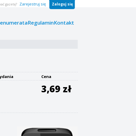
Zarejestruj się
Zaloguj się
ać gazetę?
renumerata
Regulamin
Kontakt
ydania
Cena
3,69 zł