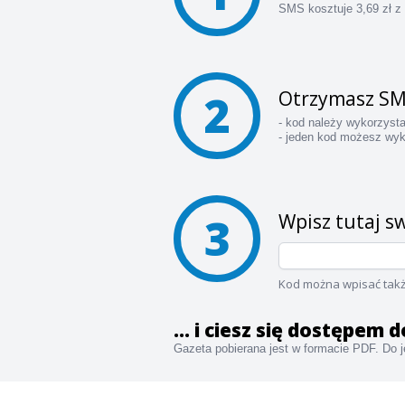
SMS kosztuje 3,69 zł z
2
Otrzymasz SM
- kod należy wykorzyst
- jeden kod możesz wyk
3
Wpisz tutaj sw
Kod można wpisać takż
... i ciesz się dostępem
Gazeta pobierana jest w formacie PDF. Do je