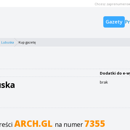
Chcesz zaprenumerow
Gazety
P
 Lubuska
Kup gazetę
Dodatki do e-w
uska
brak
ARCH.GL
7355
reści
na numer