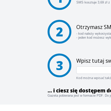
SMS kosztuje 3,69 zł z
2
Otrzymasz SM
- kod należy wykorzyst
- jeden kod możesz wyk
3
Wpisz tutaj sw
Kod można wpisać takż
... i ciesz się dostępem
Gazeta pobierana jest w formacie PDF. Do je