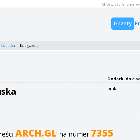
Chcesz zaprenumerow
Gazety
P
 Lubuska
Kup gazetę
Dodatki do e-w
uska
brak
ARCH.GL
7355
reści
na numer