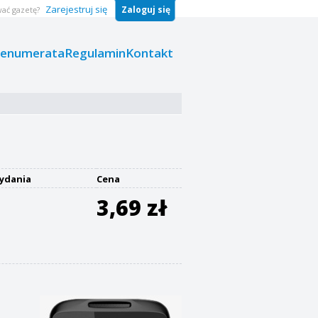
Zarejestruj się
Zaloguj się
ać gazetę?
renumerata
Regulamin
Kontakt
ydania
Cena
3,69 zł