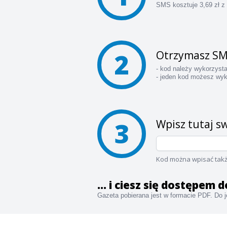
SMS kosztuje 3,69 zł z
2
Otrzymasz SM
- kod należy wykorzyst
- jeden kod możesz wyk
3
Wpisz tutaj sw
Kod można wpisać takż
... i ciesz się dostępem
Gazeta pobierana jest w formacie PDF. Do je