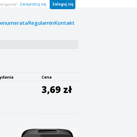
Zarejestruj się
Zaloguj się
ać gazetę?
renumerata
Regulamin
Kontakt
ydania
Cena
3,69 zł