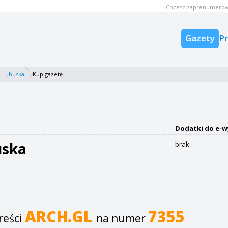
Chcesz zaprenumerow
Gazety
P
 Lubuska
Kup gazetę
Dodatki do e-w
uska
brak
ARCH.GL
7355
reści
na numer