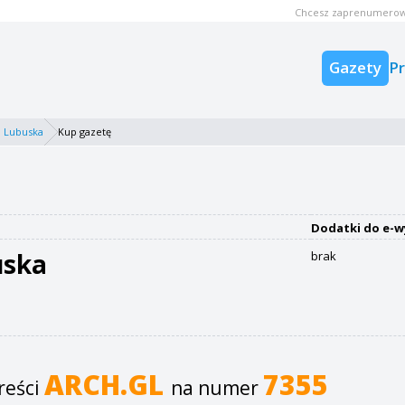
Chcesz zaprenumerow
Gazety
P
 Lubuska
Kup gazetę
Dodatki do e-w
uska
brak
ARCH.GL
7355
reści
na numer