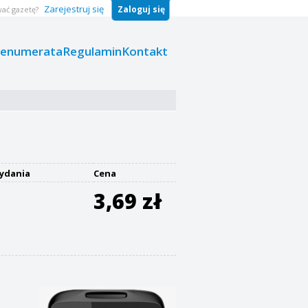
Zarejestruj się
Zaloguj się
ać gazetę?
renumerata
Regulamin
Kontakt
ydania
Cena
3,69 zł