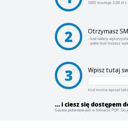
SMS kosztuje 3,69 zł z
2
Otrzymasz SM
- kod należy wykorzyst
- jeden kod możesz wyk
3
Wpisz tutaj sw
Kod można wpisać takż
... i ciesz się dostępem
Gazeta pobierana jest w formacie PDF. Do je