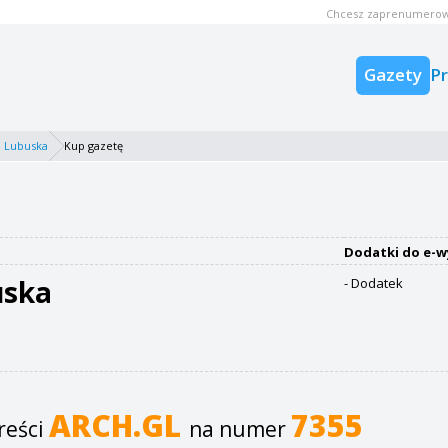
Chcesz zaprenumerow
Gazety
P
 Lubuska
Kup gazetę
Dodatki do e-w
uska
- Dodatek
ARCH.GL
7355
reści
na numer