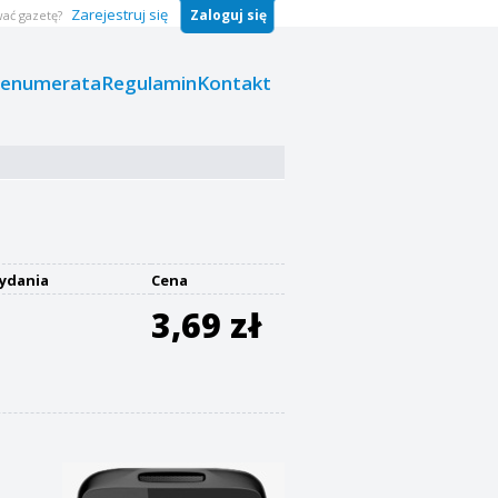
Zarejestruj się
Zaloguj się
ać gazetę?
renumerata
Regulamin
Kontakt
ydania
Cena
3,69 zł