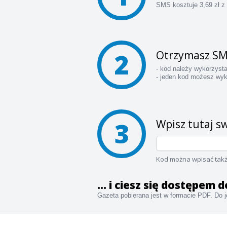
SMS kosztuje 3,69 zł z
2
Otrzymasz SM
- kod należy wykorzyst
- jeden kod możesz wyk
3
Wpisz tutaj sw
Kod można wpisać takż
... i ciesz się dostępem
Gazeta pobierana jest w formacie PDF. Do je