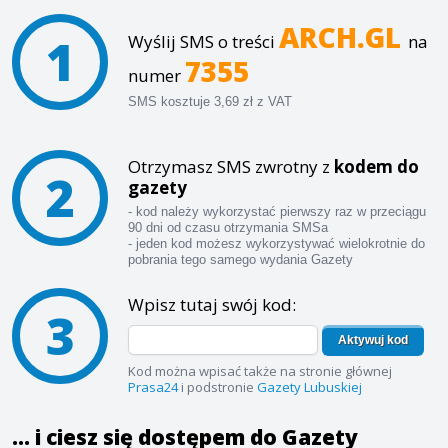
ARCH.GL
1
Wyślij SMS o treści
na
7355
numer
SMS kosztuje 3,69 zł z VAT
Otrzymasz SMS zwrotny z
kodem do
2
gazety
- kod należy wykorzystać pierwszy raz w przeciągu
90 dni od czasu otrzymania SMSa
- jeden kod możesz wykorzystywać wielokrotnie do
pobrania tego samego wydania Gazety
Wpisz tutaj swój kod:
3
Aktywuj kod
Kod można wpisać także na stronie głównej
Prasa24
i podstronie
Gazety Lubuskiej
... i ciesz się dostępem do Gazety