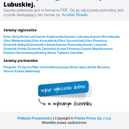
Lubuskiej.
Gazeta pobierana jest w formacie PDF. Do jej odczytania potrzebny jest
czytnik obsługujący ten format np.
Acrobat Reader
.
Serwisy regionalne
,
,
,
,
,
Echo Dnia
Portal i.pl
Gazeta Krakowska
Gazeta Lubuska
Gazeta Wrocławska
,
,
,
,
Głos Wielkopolski
Głos Koszaliński
Głos Szczeciński
Głos Pomorza
,
,
,
,
Dziennik Bałtycki
Dziennik Łódzki
Gazeta Pomorska
Kurier Lubelski
,
,
,
,
Dziennik Polski
Dziennik Zachodni
Kurier Poranny
Gazeta Współczesna
,
,
Express Ilustrowany
Nowiny
Nowa Trybuna Opolska
Serwisy partnerskie
,
,
,
,
,
,
Program TV
Sport
Piłka nożna
Motoryzacja
Strefa Agro
Strefa Biznesu
,
Strona Kobiet
Nekrologi
Polityka Prywatności
| Copyright ©
Polska Press Sp. z o.o.
Wszelkie prawa zastrzeżone.