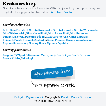
Krakowskiej.
Gazeta pobierana jest w formacie PDF. Do jej odczytania potrzebny jest
czytnik obsługujący ten format np.
Acrobat Reader
.
Serwisy regionalne
,
,
,
,
,
Echo Dnia
Portal i.pl
Gazeta Krakowska
Gazeta Lubuska
Gazeta Wrocławska
,
,
,
,
Głos Wielkopolski
Głos Koszaliński
Głos Szczeciński
Głos Pomorza
,
,
,
,
Dziennik Bałtycki
Dziennik Łódzki
Gazeta Pomorska
Kurier Lubelski
,
,
,
,
Dziennik Polski
Dziennik Zachodni
Kurier Poranny
Gazeta Współczesna
,
,
Express Ilustrowany
Nowiny
Nowa Trybuna Opolska
Serwisy partnerskie
,
,
,
,
,
,
Program TV
Sport
Piłka nożna
Motoryzacja
Strefa Agro
Strefa Biznesu
,
Strona Kobiet
Nekrologi
Polityka Prywatności
| Copyright ©
Polska Press Sp. z o.o.
Wszelkie prawa zastrzeżone.