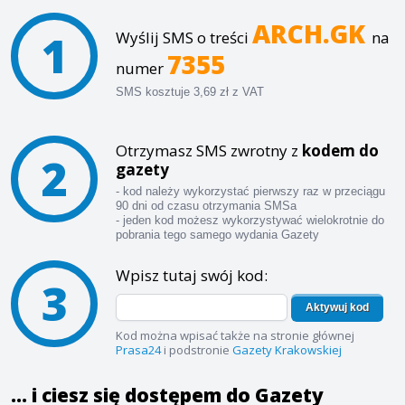
ARCH.GK
1
Wyślij SMS o treści
na
7355
numer
SMS kosztuje 3,69 zł z VAT
Otrzymasz SMS zwrotny z
kodem do
2
gazety
- kod należy wykorzystać pierwszy raz w przeciągu
90 dni od czasu otrzymania SMSa
- jeden kod możesz wykorzystywać wielokrotnie do
pobrania tego samego wydania Gazety
Wpisz tutaj swój kod:
3
Aktywuj kod
Kod można wpisać także na stronie głównej
Prasa24
i podstronie
Gazety Krakowskiej
... i ciesz się dostępem do Gazety