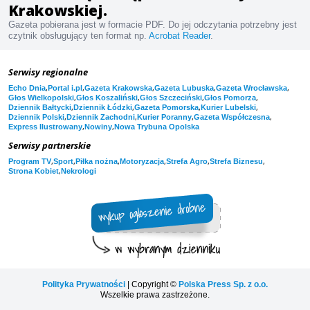
Krakowskiej.
Gazeta pobierana jest w formacie PDF. Do jej odczytania potrzebny jest
czytnik obsługujący ten format np.
Acrobat Reader
.
Serwisy regionalne
,
,
,
,
,
Echo Dnia
Portal i.pl
Gazeta Krakowska
Gazeta Lubuska
Gazeta Wrocławska
,
,
,
,
Głos Wielkopolski
Głos Koszaliński
Głos Szczeciński
Głos Pomorza
,
,
,
,
Dziennik Bałtycki
Dziennik Łódzki
Gazeta Pomorska
Kurier Lubelski
,
,
,
,
Dziennik Polski
Dziennik Zachodni
Kurier Poranny
Gazeta Współczesna
,
,
Express Ilustrowany
Nowiny
Nowa Trybuna Opolska
Serwisy partnerskie
,
,
,
,
,
,
Program TV
Sport
Piłka nożna
Motoryzacja
Strefa Agro
Strefa Biznesu
,
Strona Kobiet
Nekrologi
Polityka Prywatności
| Copyright ©
Polska Press Sp. z o.o.
Wszelkie prawa zastrzeżone.