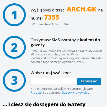
ARCH.GK
1
Wyślij SMS o treści
na
7355
numer
SMS kosztuje 3,69 zł z VAT
Otrzymasz SMS zwrotny z
kodem do
2
gazety
- kod należy wykorzystać pierwszy raz w przeciągu
90 dni od czasu otrzymania SMSa
- jeden kod możesz wykorzystywać wielokrotnie do
pobrania tego samego wydania Gazety
Wpisz tutaj swój kod:
3
Aktywuj kod
Kod można wpisać także na stronie głównej
Prasa24
i podstronie
Gazety Krakowskiej
... i ciesz się dostępem do Gazety