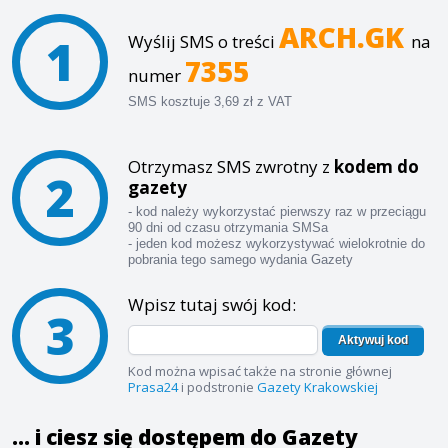
ARCH.GK
1
Wyślij SMS o treści
na
7355
numer
SMS kosztuje 3,69 zł z VAT
Otrzymasz SMS zwrotny z
kodem do
2
gazety
- kod należy wykorzystać pierwszy raz w przeciągu
90 dni od czasu otrzymania SMSa
- jeden kod możesz wykorzystywać wielokrotnie do
pobrania tego samego wydania Gazety
Wpisz tutaj swój kod:
3
Aktywuj kod
Kod można wpisać także na stronie głównej
Prasa24
i podstronie
Gazety Krakowskiej
... i ciesz się dostępem do Gazety