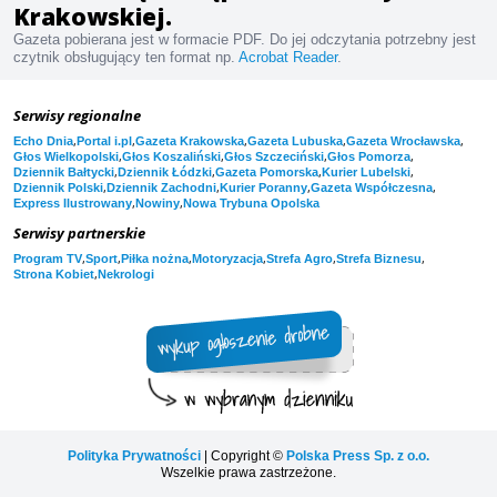
Krakowskiej.
Gazeta pobierana jest w formacie PDF. Do jej odczytania potrzebny jest
czytnik obsługujący ten format np.
Acrobat Reader
.
Serwisy regionalne
,
,
,
,
,
Echo Dnia
Portal i.pl
Gazeta Krakowska
Gazeta Lubuska
Gazeta Wrocławska
,
,
,
,
Głos Wielkopolski
Głos Koszaliński
Głos Szczeciński
Głos Pomorza
,
,
,
,
Dziennik Bałtycki
Dziennik Łódzki
Gazeta Pomorska
Kurier Lubelski
,
,
,
,
Dziennik Polski
Dziennik Zachodni
Kurier Poranny
Gazeta Współczesna
,
,
Express Ilustrowany
Nowiny
Nowa Trybuna Opolska
Serwisy partnerskie
,
,
,
,
,
,
Program TV
Sport
Piłka nożna
Motoryzacja
Strefa Agro
Strefa Biznesu
,
Strona Kobiet
Nekrologi
Polityka Prywatności
| Copyright ©
Polska Press Sp. z o.o.
Wszelkie prawa zastrzeżone.