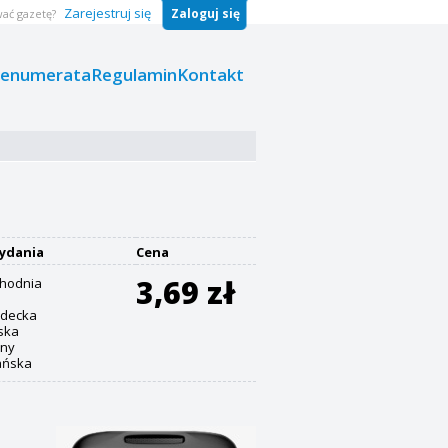
Zarejestruj się
Zaloguj się
ać gazetę?
renumerata
Regulamin
Kontakt
ydania
Cena
3,69 zł
chodnia
ądecka
ska
lny
ańska