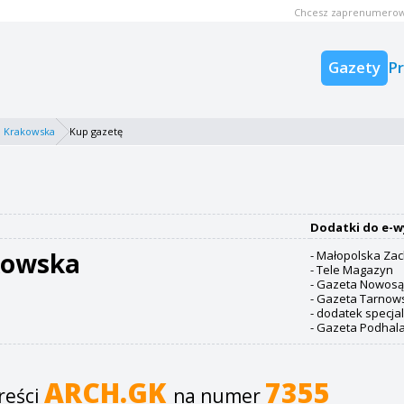
Chcesz zaprenumerow
Gazety
P
 Krakowska
Kup gazetę
Dodatki do e-w
kowska
- Małopolska Za
- Tele Magazyn
- Gazeta Nowos
- Gazeta Tarnow
- dodatek specja
- Gazeta Podhal
ARCH.GK
7355
reści
na numer