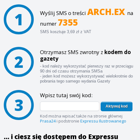
ARCH.EX
1
Wyślij SMS o treści
na
7355
numer
SMS kosztuje 3,69 zł z VAT
Otrzymasz SMS zwrotny z
kodem do
2
gazety
- kod należy wykorzystać pierwszy raz w przeciągu
90 dni od czasu otrzymania SMSa
- jeden kod możesz wykorzystywać wielokrotnie do
pobrania tego samego wydania Gazety
Wpisz tutaj swój kod:
3
Aktywuj kod
Kod można wpisać także na stronie głównej
Prasa24
i podstronie
Expressu Ilustrowanego
... i ciesz się dostępem do Expressu