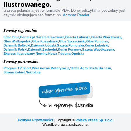
Ilustrowanego.
Gazeta pobierana jest w formacie PDF. Do jej odczytania potrzebny jest
czytnik obsługujący ten format np.
Acrobat Reader
.
Serwisy regionalne
,
,
,
,
,
Echo Dnia
Portal i.pl
Gazeta Krakowska
Gazeta Lubuska
Gazeta Wrocławska
,
,
,
,
Głos Wielkopolski
Głos Koszaliński
Głos Szczeciński
Głos Pomorza
,
,
,
,
Dziennik Bałtycki
Dziennik Łódzki
Gazeta Pomorska
Kurier Lubelski
,
,
,
,
Dziennik Polski
Dziennik Zachodni
Kurier Poranny
Gazeta Współczesna
,
,
Express Ilustrowany
Nowiny
Nowa Trybuna Opolska
Serwisy partnerskie
,
,
,
,
,
,
Program TV
Sport
Piłka nożna
Motoryzacja
Strefa Agro
Strefa Biznesu
,
Strona Kobiet
Nekrologi
Polityka Prywatności
| Copyright ©
Polska Press Sp. z o.o.
Wszelkie prawa zastrzeżone.