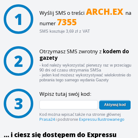
ARCH.EX
1
Wyślij SMS o treści
na
7355
numer
SMS kosztuje 3,69 zł z VAT
Otrzymasz SMS zwrotny z
kodem do
2
gazety
- kod należy wykorzystać pierwszy raz w przeciągu
90 dni od czasu otrzymania SMSa
- jeden kod możesz wykorzystywać wielokrotnie do
pobrania tego samego wydania Gazety
Wpisz tutaj swój kod:
3
Aktywuj kod
Kod można wpisać także na stronie głównej
Prasa24
i podstronie
Expressu Ilustrowanego
... i ciesz się dostępem do Expressu