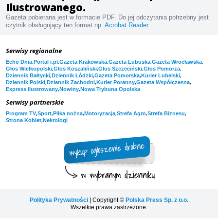
Ilustrowanego.
Gazeta pobierana jest w formacie PDF. Do jej odczytania potrzebny jest
czytnik obsługujący ten format np.
Acrobat Reader
.
Serwisy regionalne
,
,
,
,
,
Echo Dnia
Portal i.pl
Gazeta Krakowska
Gazeta Lubuska
Gazeta Wrocławska
,
,
,
,
Głos Wielkopolski
Głos Koszaliński
Głos Szczeciński
Głos Pomorza
,
,
,
,
Dziennik Bałtycki
Dziennik Łódzki
Gazeta Pomorska
Kurier Lubelski
,
,
,
,
Dziennik Polski
Dziennik Zachodni
Kurier Poranny
Gazeta Współczesna
,
,
Express Ilustrowany
Nowiny
Nowa Trybuna Opolska
Serwisy partnerskie
,
,
,
,
,
,
Program TV
Sport
Piłka nożna
Motoryzacja
Strefa Agro
Strefa Biznesu
,
Strona Kobiet
Nekrologi
Polityka Prywatności
| Copyright ©
Polska Press Sp. z o.o.
Wszelkie prawa zastrzeżone.