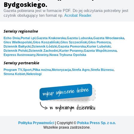
Bydgoskiego.
Gazeta pobierana jest w formacie PDF. Do jej odczytania potrzebny jest
czytnik obsługujący ten format np.
Acrobat Reader
.
Serwisy regionalne
,
,
,
,
,
Echo Dnia
Portal i.pl
Gazeta Krakowska
Gazeta Lubuska
Gazeta Wrocławska
,
,
,
,
Głos Wielkopolski
Głos Koszaliński
Głos Szczeciński
Głos Pomorza
,
,
,
,
Dziennik Bałtycki
Dziennik Łódzki
Gazeta Pomorska
Kurier Lubelski
,
,
,
,
Dziennik Polski
Dziennik Zachodni
Kurier Poranny
Gazeta Współczesna
,
,
Express Ilustrowany
Nowiny
Nowa Trybuna Opolska
Serwisy partnerskie
,
,
,
,
,
,
Program TV
Sport
Piłka nożna
Motoryzacja
Strefa Agro
Strefa Biznesu
,
Strona Kobiet
Nekrologi
Polityka Prywatności
| Copyright ©
Polska Press Sp. z o.o.
Wszelkie prawa zastrzeżone.