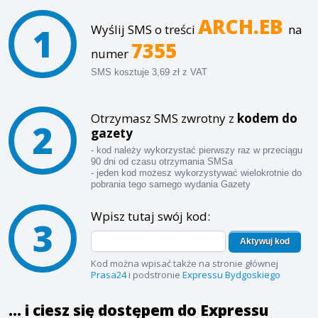
ARCH.EB
1
Wyślij SMS o treści
na
7355
numer
SMS kosztuje 3,69 zł z VAT
Otrzymasz SMS zwrotny z
kodem do
2
gazety
- kod należy wykorzystać pierwszy raz w przeciągu
90 dni od czasu otrzymania SMSa
- jeden kod możesz wykorzystywać wielokrotnie do
pobrania tego samego wydania Gazety
Wpisz tutaj swój kod:
3
Aktywuj kod
Kod można wpisać także na stronie głównej
Prasa24
i podstronie
Expressu Bydgoskiego
... i ciesz się dostępem do Expressu