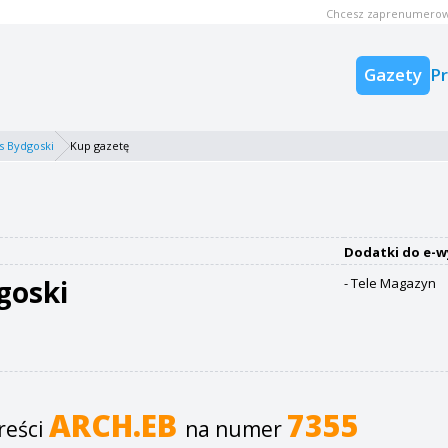
Chcesz zaprenumerow
Gazety
P
s Bydgoski
Kup gazetę
Dodatki do e-w
goski
- Tele Magazyn
ARCH.EB
7355
reści
na numer