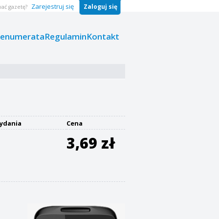
Zarejestruj się
Zaloguj się
ać gazetę?
renumerata
Regulamin
Kontakt
ydania
Cena
3,69 zł