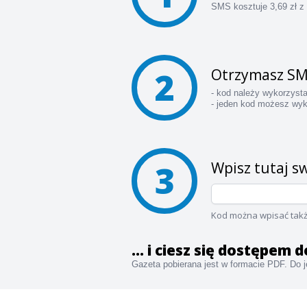
SMS kosztuje 3,69 zł z
2
Otrzymasz SM
- kod należy wykorzyst
- jeden kod możesz wyk
3
Wpisz tutaj sw
Kod można wpisać takż
... i ciesz się dostępem
Gazeta pobierana jest w formacie PDF. Do je