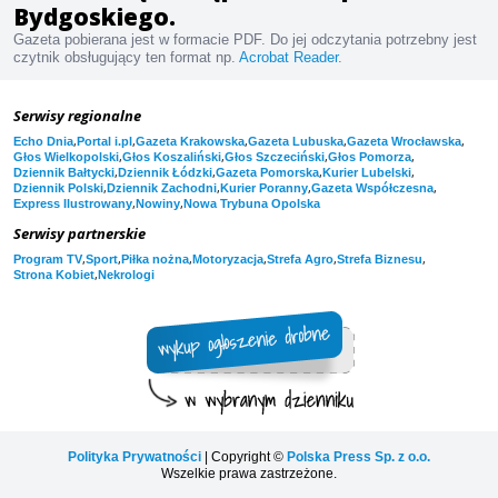
Bydgoskiego.
Gazeta pobierana jest w formacie PDF. Do jej odczytania potrzebny jest
czytnik obsługujący ten format np.
Acrobat Reader
.
Serwisy regionalne
,
,
,
,
,
Echo Dnia
Portal i.pl
Gazeta Krakowska
Gazeta Lubuska
Gazeta Wrocławska
,
,
,
,
Głos Wielkopolski
Głos Koszaliński
Głos Szczeciński
Głos Pomorza
,
,
,
,
Dziennik Bałtycki
Dziennik Łódzki
Gazeta Pomorska
Kurier Lubelski
,
,
,
,
Dziennik Polski
Dziennik Zachodni
Kurier Poranny
Gazeta Współczesna
,
,
Express Ilustrowany
Nowiny
Nowa Trybuna Opolska
Serwisy partnerskie
,
,
,
,
,
,
Program TV
Sport
Piłka nożna
Motoryzacja
Strefa Agro
Strefa Biznesu
,
Strona Kobiet
Nekrologi
Polityka Prywatności
| Copyright ©
Polska Press Sp. z o.o.
Wszelkie prawa zastrzeżone.