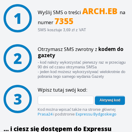
ARCH.EB
1
Wyślij SMS o treści
na
7355
numer
SMS kosztuje 3,69 zł z VAT
Otrzymasz SMS zwrotny z
kodem do
2
gazety
- kod należy wykorzystać pierwszy raz w przeciągu
90 dni od czasu otrzymania SMSa
- jeden kod możesz wykorzystywać wielokrotnie do
pobrania tego samego wydania Gazety
Wpisz tutaj swój kod:
3
Aktywuj kod
Kod można wpisać także na stronie głównej
Prasa24
i podstronie
Expressu Bydgoskiego
... i ciesz się dostępem do Expressu