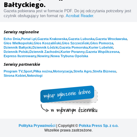
Bałtyckiego.
Gazeta pobierana jest w formacie PDF. Do jej odczytania potrzebny jest
czytnik obsługujący ten format np.
Acrobat Reader
.
Serwisy regionalne
,
,
,
,
,
Echo Dnia
Portal i.pl
Gazeta Krakowska
Gazeta Lubuska
Gazeta Wrocławska
,
,
,
,
Głos Wielkopolski
Głos Koszaliński
Głos Szczeciński
Głos Pomorza
,
,
,
,
Dziennik Bałtycki
Dziennik Łódzki
Gazeta Pomorska
Kurier Lubelski
,
,
,
,
Dziennik Polski
Dziennik Zachodni
Kurier Poranny
Gazeta Współczesna
,
,
Express Ilustrowany
Nowiny
Nowa Trybuna Opolska
Serwisy partnerskie
,
,
,
,
,
,
Program TV
Sport
Piłka nożna
Motoryzacja
Strefa Agro
Strefa Biznesu
,
Strona Kobiet
Nekrologi
Polityka Prywatności
| Copyright ©
Polska Press Sp. z o.o.
Wszelkie prawa zastrzeżone.