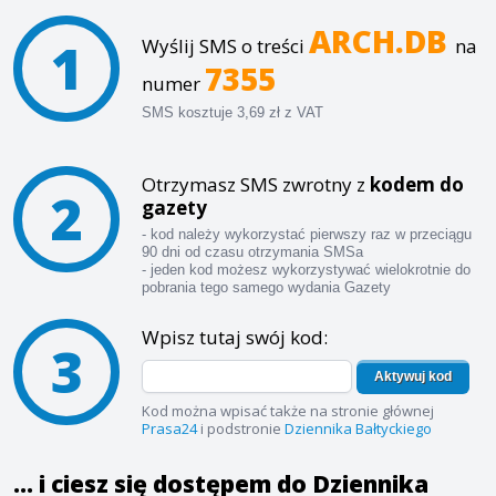
ARCH.DB
1
Wyślij SMS o treści
na
7355
numer
SMS kosztuje 3,69 zł z VAT
Otrzymasz SMS zwrotny z
kodem do
2
gazety
- kod należy wykorzystać pierwszy raz w przeciągu
90 dni od czasu otrzymania SMSa
- jeden kod możesz wykorzystywać wielokrotnie do
pobrania tego samego wydania Gazety
Wpisz tutaj swój kod:
3
Aktywuj kod
Kod można wpisać także na stronie głównej
Prasa24
i podstronie
Dziennika Bałtyckiego
... i ciesz się dostępem do Dziennika