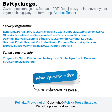
Bałtyckiego.
Gazeta pobierana jest w formacie PDF. Do jej odczytania potrzebny jest
czytnik obsługujący ten format np.
Acrobat Reader
.
Serwisy regionalne
,
,
,
,
,
Echo Dnia
Portal i.pl
Gazeta Krakowska
Gazeta Lubuska
Gazeta Wrocławska
,
,
,
,
Głos Wielkopolski
Głos Koszaliński
Głos Szczeciński
Głos Pomorza
,
,
,
,
Dziennik Bałtycki
Dziennik Łódzki
Gazeta Pomorska
Kurier Lubelski
,
,
,
,
Dziennik Polski
Dziennik Zachodni
Kurier Poranny
Gazeta Współczesna
,
,
Express Ilustrowany
Nowiny
Nowa Trybuna Opolska
Serwisy partnerskie
,
,
,
,
,
,
Program TV
Sport
Piłka nożna
Motoryzacja
Strefa Agro
Strefa Biznesu
,
Strona Kobiet
Nekrologi
Polityka Prywatności
| Copyright ©
Polska Press Sp. z o.o.
Wszelkie prawa zastrzeżone.