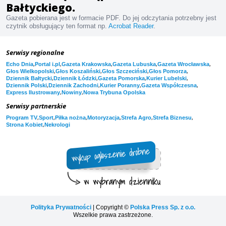
Bałtyckiego.
Gazeta pobierana jest w formacie PDF. Do jej odczytania potrzebny jest
czytnik obsługujący ten format np.
Acrobat Reader
.
Serwisy regionalne
,
,
,
,
,
Echo Dnia
Portal i.pl
Gazeta Krakowska
Gazeta Lubuska
Gazeta Wrocławska
,
,
,
,
Głos Wielkopolski
Głos Koszaliński
Głos Szczeciński
Głos Pomorza
,
,
,
,
Dziennik Bałtycki
Dziennik Łódzki
Gazeta Pomorska
Kurier Lubelski
,
,
,
,
Dziennik Polski
Dziennik Zachodni
Kurier Poranny
Gazeta Współczesna
,
,
Express Ilustrowany
Nowiny
Nowa Trybuna Opolska
Serwisy partnerskie
,
,
,
,
,
,
Program TV
Sport
Piłka nożna
Motoryzacja
Strefa Agro
Strefa Biznesu
,
Strona Kobiet
Nekrologi
Polityka Prywatności
| Copyright ©
Polska Press Sp. z o.o.
Wszelkie prawa zastrzeżone.