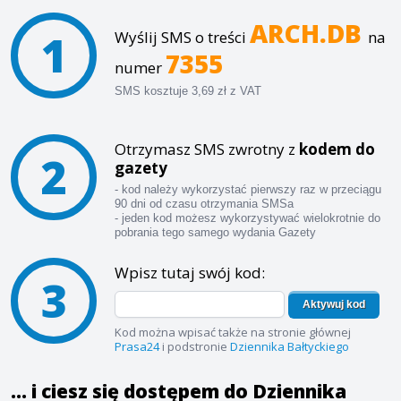
ARCH.DB
1
Wyślij SMS o treści
na
7355
numer
SMS kosztuje 3,69 zł z VAT
Otrzymasz SMS zwrotny z
kodem do
2
gazety
- kod należy wykorzystać pierwszy raz w przeciągu
90 dni od czasu otrzymania SMSa
- jeden kod możesz wykorzystywać wielokrotnie do
pobrania tego samego wydania Gazety
Wpisz tutaj swój kod:
3
Aktywuj kod
Kod można wpisać także na stronie głównej
Prasa24
i podstronie
Dziennika Bałtyckiego
... i ciesz się dostępem do Dziennika