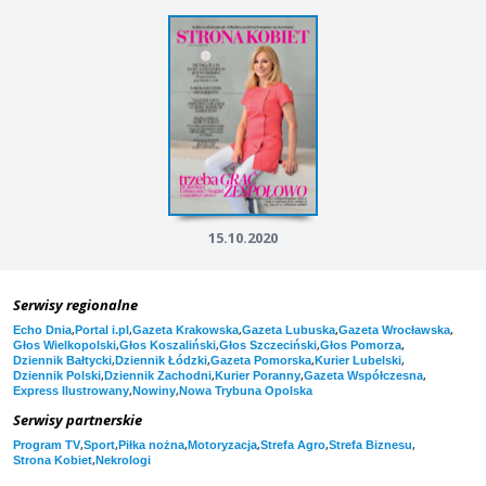
15.10.2020
Serwisy regionalne
,
,
,
,
,
Echo Dnia
Portal i.pl
Gazeta Krakowska
Gazeta Lubuska
Gazeta Wrocławska
,
,
,
,
Głos Wielkopolski
Głos Koszaliński
Głos Szczeciński
Głos Pomorza
,
,
,
,
Dziennik Bałtycki
Dziennik Łódzki
Gazeta Pomorska
Kurier Lubelski
,
,
,
,
Dziennik Polski
Dziennik Zachodni
Kurier Poranny
Gazeta Współczesna
,
,
Express Ilustrowany
Nowiny
Nowa Trybuna Opolska
Serwisy partnerskie
,
,
,
,
,
,
Program TV
Sport
Piłka nożna
Motoryzacja
Strefa Agro
Strefa Biznesu
,
Strona Kobiet
Nekrologi